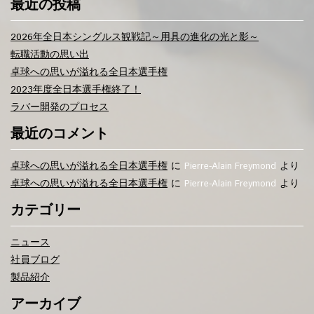
最近の投稿
2026年全日本シングルス観戦記～用具の進化の光と影～
転職活動の思い出
卓球への思いが溢れる全日本選手権
2023年度全日本選手権終了！
ラバー開発のプロセス
最近のコメント
卓球への思いが溢れる全日本選手権
に
より
Pierre-Alain Freymond
卓球への思いが溢れる全日本選手権
に
より
Pierre-Alain Freymond
カテゴリー
ニュース
社員ブログ
製品紹介
アーカイブ